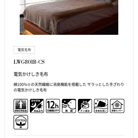
電気毛布
LWG801B-CS
電気かけしき毛布
綿100%※の天然繊維に消臭機能を搭載した サラっとした手ざわり
の電気かけしき毛布